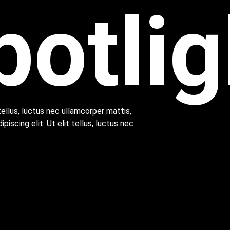
p
o
t
l
i
g
tellus, luctus nec ullamcorper mattis,
iscing elit. Ut elit tellus, luctus nec